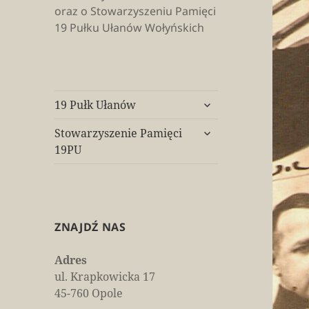
oraz o Stowarzyszeniu Pamięci
19 Pułku Ułanów Wołyńskich
rozwiń
19 Pułk Ułanów
menu
rozwiń
potomne
Stowarzyszenie Pamięci
menu
19PU
potomne
ZNAJDŹ NAS
Adres
ul. Krapkowicka 17
45-760 Opole