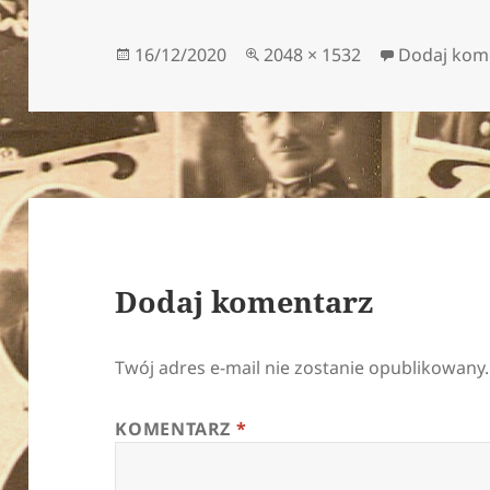
Data
Pełny
16/12/2020
2048 × 1532
Dodaj kom
publikacji
rozmiar
Dodaj komentarz
Twój adres e-mail nie zostanie opublikowany.
KOMENTARZ
*