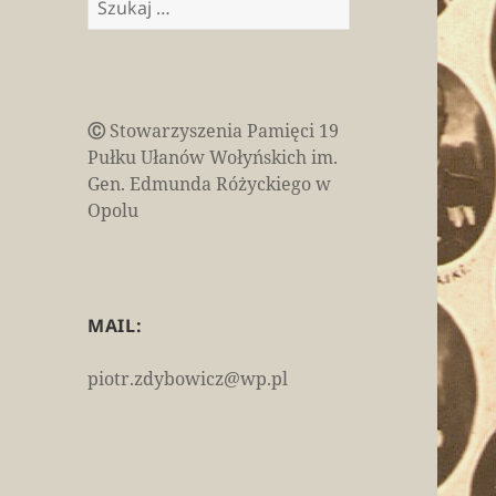
Ⓒ
Stowarzyszenia Pamięci 19
Pułku Ułanów Wołyńskich im.
Gen. Edmunda Różyckiego w
Opolu
MAIL:
piotr.zdybowicz@wp.pl