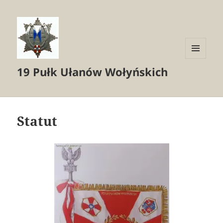
MENU
19 Pułk Ułanów Wołyńskich
I
WIDGETY
Statut