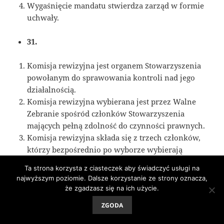
Wygaśnięcie mandatu stwierdza zarząd w formie
uchwały.
31.
Komisja rewizyjna jest organem Stowarzyszenia
powołanym do sprawowania kontroli nad jego
działalnością.
Komisja rewizyjna wybierana jest przez Walne
Zebranie spośród członków Stowarzyszenia
mających pełną zdolność do czynności prawnych.
Komisja rewizyjna składa się z trzech członków,
którzy bezpośrednio po wyborze wybierają
spośród siebie przewodniczącego komisji.
Ta strona korzysta z ciasteczek aby świadczyć usługi na
Członkowie komisji rewizyjnej wybierani są w
najwyższym poziomie. Dalsze korzystanie ze strony oznacza,
głosowaniu jawnym zwykłą większością głosów
że zgadzasz się na ich użycie.
przy nieograniczonej liczbie kandydatów.
ZGODA
32.