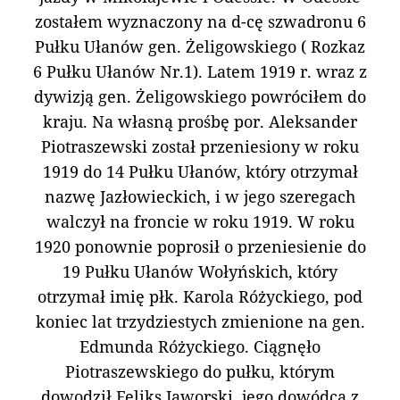
zostałem wyznaczony na d-cę szwadronu 6
Pułku Ułanów gen. Żeligowskiego ( Rozkaz
6 Pułku Ułanów Nr.1). Latem 1919 r. wraz z
dywizją gen. Żeligowskiego powróciłem do
kraju. Na własną prośbę por. Aleksander
Piotraszewski został przeniesiony w roku
1919 do 14 Pułku Ułanów, który otrzymał
nazwę Jazłowieckich, i w jego szeregach
walczył na froncie w roku 1919. W roku
1920 ponownie poprosił o przeniesienie do
19 Pułku Ułanów Wołyńskich, który
otrzymał imię płk. Karola Różyckiego, pod
koniec lat trzydziestych zmienione na gen.
Edmunda Różyckiego. Ciągnęło
Piotraszewskiego do pułku, którym
dowodził Feliks Jaworski, jego dowódca z