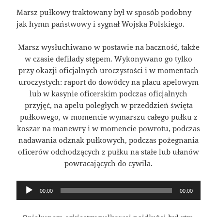
Marsz pułkowy traktowany był w sposób podobny
jak hymn państwowy i sygnał Wojska Polskiego.
Marsz wysłuchiwano w postawie na baczność, także
w czasie defilady stępem. Wykonywano go tylko
przy okazji oficjalnych uroczystości i w momentach
uroczystych: raport do dowódcy na placu apelowym
lub w kasynie oficerskim podczas oficjalnych
przyjęć, na apelu poległych w przeddzień święta
pułkowego, w momencie wymarszu całego pułku z
koszar na manewry i w momencie powrotu, podczas
nadawania odznak pułkowych, podczas pożegnania
oficerów odchodzących z pułku na stałe lub ułanów
powracających do cywila.
Odtwarzacz
00:00
00:00
plików
dźwiękowych