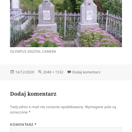
OLYMPUS DIGITAL CAMERA
Data
Pełny
do OLYMPUS DIGI
16/12/2020
2048 × 1532
Dodaj komentarz
publikacji
rozmiar
Dodaj komentarz
Twój adres e-mail nie zostanie opublikowany.
Wymagane pola są
oznaczone
*
KOMENTARZ
*