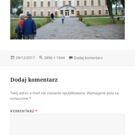
Data
Pełny
do DSC_0341
29/12/2017
2896 × 1944
Dodaj komentarz
publikacji
rozmiar
Dodaj komentarz
Twój adres e-mail nie zostanie opublikowany.
Wymagane pola są
oznaczone
*
KOMENTARZ
*