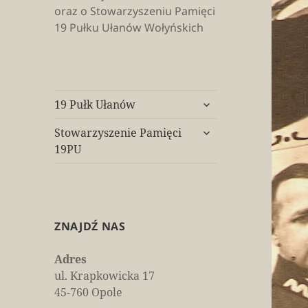
oraz o Stowarzyszeniu Pamięci
19 Pułku Ułanów Wołyńskich
rozwiń
19 Pułk Ułanów
menu
rozwiń
potomne
Stowarzyszenie Pamięci
menu
19PU
potomne
ZNAJDŹ NAS
Adres
ul. Krapkowicka 17
45-760 Opole