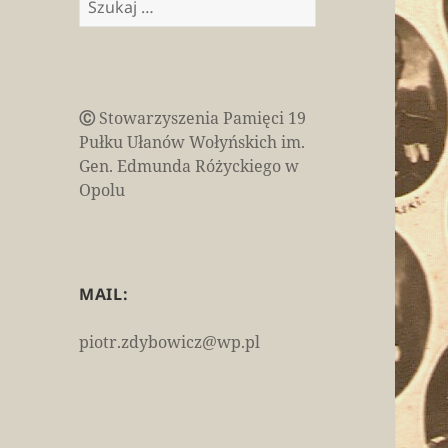
Ⓒ
Stowarzyszenia Pamięci 19
Pułku Ułanów Wołyńskich im.
Gen. Edmunda Różyckiego w
Opolu
MAIL:
piotr.zdybowicz@wp.pl