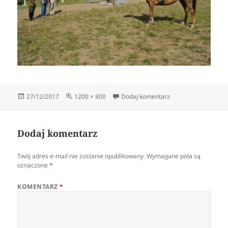
Data
Pełny
do 2011_08_14_nr_0
27/12/2017
1200 × 800
Dodaj komentarz
publikacji
rozmiar
Dodaj komentarz
Twój adres e-mail nie zostanie opublikowany.
Wymagane pola są
oznaczone
*
KOMENTARZ
*