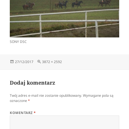
SONY DSC
Data
Pełny
27/12/2017
3872 × 2592
publikacji
rozmiar
Dodaj komentarz
Twój adres e-mail nie zostanie opublikowany.
Wymagane pola są
oznaczone
*
KOMENTARZ
*