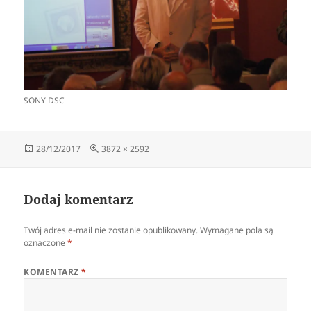
SONY DSC
Data
Pełny
28/12/2017
3872 × 2592
publikacji
rozmiar
Dodaj komentarz
Twój adres e-mail nie zostanie opublikowany.
Wymagane pola są
oznaczone
*
KOMENTARZ
*