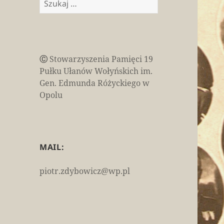
Ⓒ
Stowarzyszenia Pamięci 19
Pułku Ułanów Wołyńskich im.
Gen. Edmunda Różyckiego w
Opolu
MAIL:
piotr.zdybowicz@wp.pl