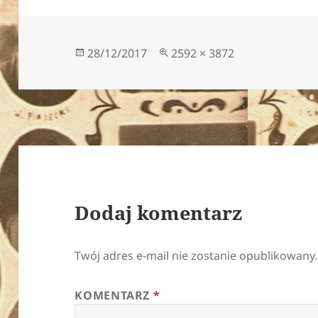
Data
Pełny
28/12/2017
2592 × 3872
publikacji
rozmiar
Dodaj komentarz
Twój adres e-mail nie zostanie opublikowany.
KOMENTARZ
*