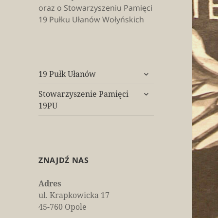
oraz o Stowarzyszeniu Pamięci
19 Pułku Ułanów Wołyńskich
rozwiń
19 Pułk Ułanów
menu
rozwiń
potomne
Stowarzyszenie Pamięci
menu
19PU
potomne
ZNAJDŹ NAS
Adres
ul. Krapkowicka 17
45-760 Opole