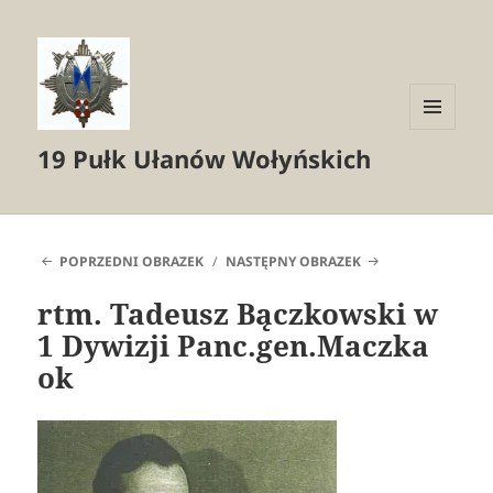
MENU
19 Pułk Ułanów Wołyńskich
I
WIDGETY
POPRZEDNI OBRAZEK
NASTĘPNY OBRAZEK
rtm. Tadeusz Bączkowski w
1 Dywizji Panc.gen.Maczka
ok