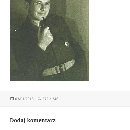
Data
Pełny
03/01/2018
272 × 346
publikacji
rozmiar
Dodaj komentarz