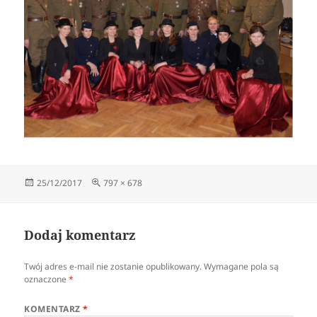
Data
Pełny
25/12/2017
797 × 678
publikacji
rozmiar
Dodaj komentarz
Twój adres e-mail nie zostanie opublikowany.
Wymagane pola są
oznaczone
*
KOMENTARZ
*