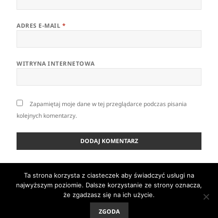
ADRES E-MAIL
*
WITRYNA INTERNETOWA
Zapamiętaj moje dane w tej przeglądarce podczas pisania
kolejnych komentarzy.
Nawigacja
Ta strona korzysta z ciasteczek aby świadczyć usługi na
OPUBLIKOWANO W
wpisu
najwyższym poziomie. Dalsze korzystanie ze strony oznacza,
Pamiątki
że zgadzasz się na ich użycie.
ZGODA
Dumnie wspierane przez WordPress