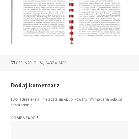
Data
Pełny
05/12/2017
3437 × 2409
publikacji
rozmiar
Dodaj komentarz
Twój adres e-mail nie zostanie opublikowany.
Wymagane pola są
oznaczone
*
KOMENTARZ
*