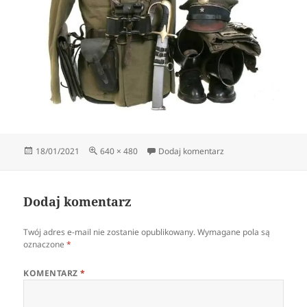
Data
Pełny
do 83500-1
18/01/2021
640 × 480
Dodaj komentarz
publikacji
rozmiar
Dodaj komentarz
Twój adres e-mail nie zostanie opublikowany.
Wymagane pola są
oznaczone
*
KOMENTARZ
*