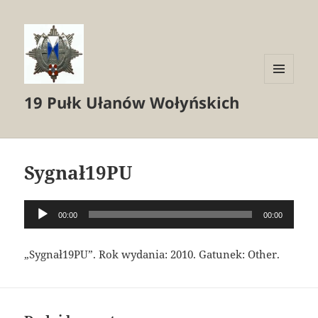
MENU
19 Pułk Ułanów Wołyńskich
I
WIDGETY
Sygnał19PU
Odtwarzacz
00:00
00:00
plików
dźwiękowych
„Sygnał19PU”. Rok wydania: 2010. Gatunek: Other.