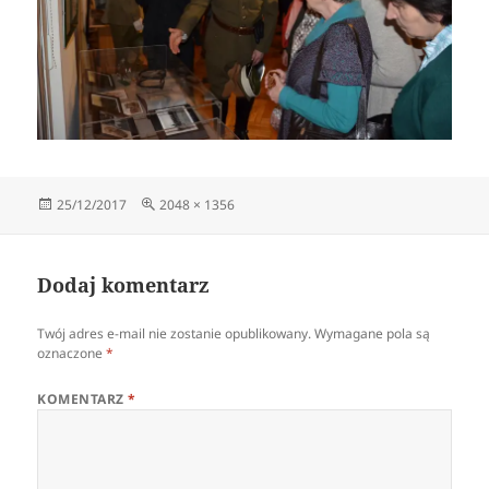
Data
Pełny
25/12/2017
2048 × 1356
publikacji
rozmiar
Dodaj komentarz
Twój adres e-mail nie zostanie opublikowany.
Wymagane pola są
oznaczone
*
KOMENTARZ
*