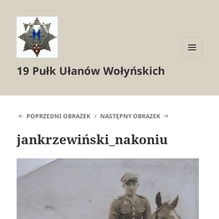
MENU
19 Pułk Ułanów Wołyńskich
I
WIDGETY
POPRZEDNI OBRAZEK
NASTĘPNY OBRAZEK
jankrzewiński_nakoniu