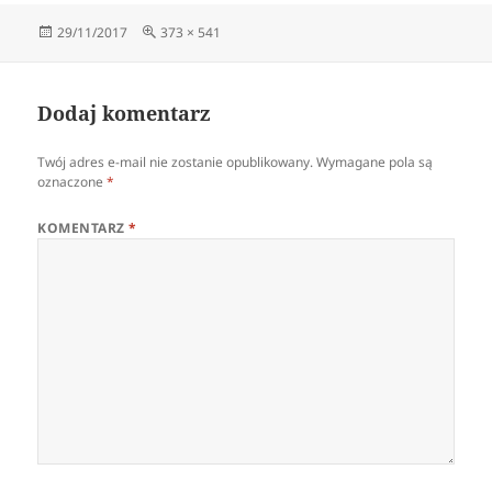
Data
Pełny
29/11/2017
373 × 541
publikacji
rozmiar
Dodaj komentarz
Twój adres e-mail nie zostanie opublikowany.
Wymagane pola są
oznaczone
*
KOMENTARZ
*