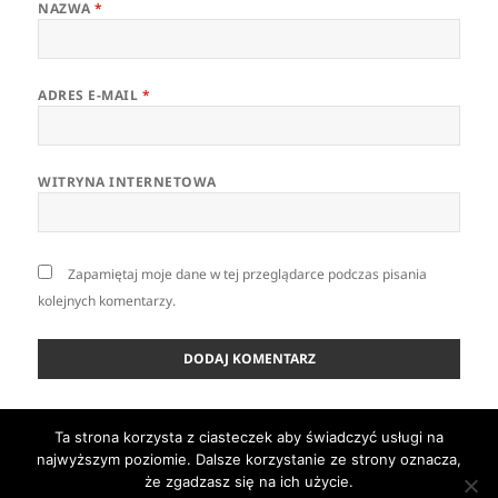
NAZWA
*
ADRES E-MAIL
*
WITRYNA INTERNETOWA
Zapamiętaj moje dane w tej przeglądarce podczas pisania
kolejnych komentarzy.
Nawigacja
Ta strona korzysta z ciasteczek aby świadczyć usługi na
OPUBLIKOWANO W
wpisu
najwyższym poziomie. Dalsze korzystanie ze strony oznacza,
jankrzewiński_nakoniu
że zgadzasz się na ich użycie.