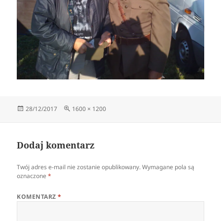
Data
Pełny
28/12/2017
1600 × 1200
publikacji
rozmiar
Dodaj komentarz
Twój adres e-mail nie zostanie opublikowany.
Wymagane pola są
oznaczone
*
KOMENTARZ
*