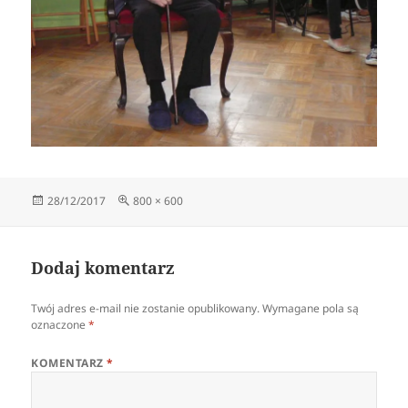
Data
Pełny
28/12/2017
800 × 600
publikacji
rozmiar
Dodaj komentarz
Twój adres e-mail nie zostanie opublikowany.
Wymagane pola są
oznaczone
*
KOMENTARZ
*