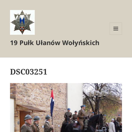
MENU
19 Pułk Ułanów Wołyńskich
I
WIDGETY
DSC03251