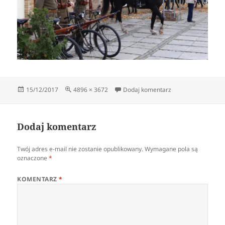
Data
Pełny
do DSC03251
15/12/2017
4896 × 3672
Dodaj komentarz
publikacji
rozmiar
Dodaj komentarz
Twój adres e-mail nie zostanie opublikowany.
Wymagane pola są
oznaczone
*
KOMENTARZ
*