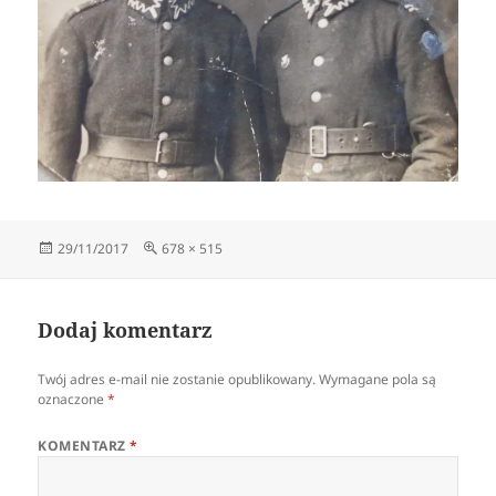
Data
Pełny
29/11/2017
678 × 515
publikacji
rozmiar
Dodaj komentarz
Twój adres e-mail nie zostanie opublikowany.
Wymagane pola są
oznaczone
*
KOMENTARZ
*