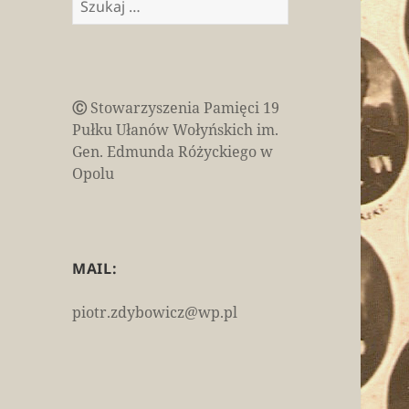
Ⓒ
Stowarzyszenia Pamięci 19
Pułku Ułanów Wołyńskich im.
Gen. Edmunda Różyckiego w
Opolu
MAIL:
piotr.zdybowicz@wp.pl