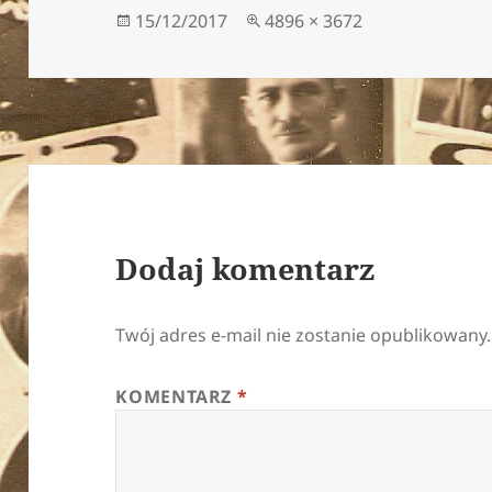
Data
Pełny
15/12/2017
4896 × 3672
publikacji
rozmiar
Dodaj komentarz
Twój adres e-mail nie zostanie opublikowany.
KOMENTARZ
*