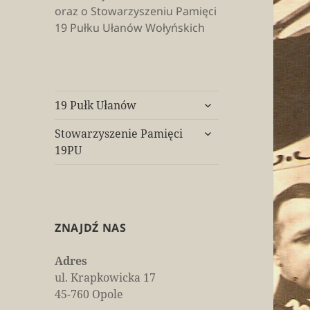
oraz o Stowarzyszeniu Pamięci
19 Pułku Ułanów Wołyńskich
rozwiń
19 Pułk Ułanów
menu
rozwiń
potomne
Stowarzyszenie Pamięci
menu
19PU
potomne
ZNAJDŹ NAS
Adres
ul. Krapkowicka 17
45-760 Opole