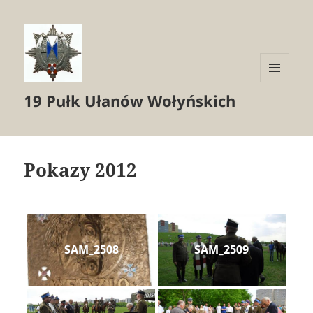
MENU
19 Pułk Ułanów Wołyńskich
I
WIDGETY
Pokazy 2012
SAM_2508
SAM_2509