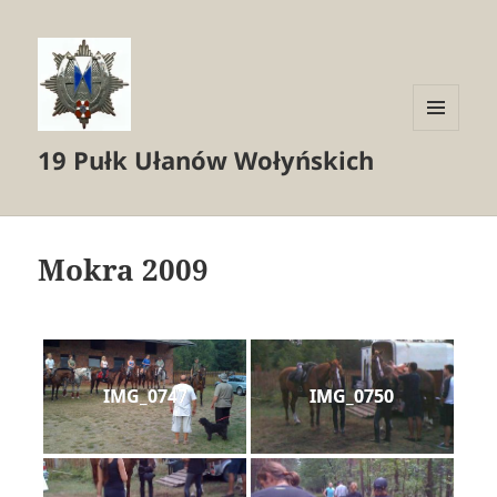
MENU
19 Pułk Ułanów Wołyńskich
I
WIDGETY
Mokra 2009
IMG_0747
IMG_0750