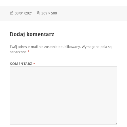
Data
Pełny
03/01/2021
309 × 500
publikacji
rozmiar
Dodaj komentarz
Twój adres e-mail nie zostanie opublikowany.
Wymagane pola są
oznaczone
*
KOMENTARZ
*