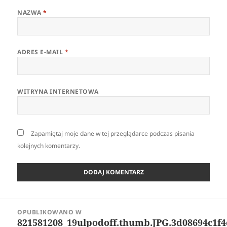
NAZWA
*
ADRES E-MAIL
*
WITRYNA INTERNETOWA
Zapamiętaj moje dane w tej przeglądarce podczas pisania
kolejnych komentarzy.
Nawigacja
OPUBLIKOWANO W
wpisu
821581208_19ulpodoff.thumb.JPG.3d08694c1f4