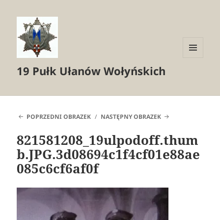
MENU
19 Pułk Ułanów Wołyńskich
I
WIDGETY
POPRZEDNI OBRAZEK
NASTĘPNY OBRAZEK
821581208_19ulpodoff.thum
b.JPG.3d08694c1f4cf01e88ae
085c6cf6af0f