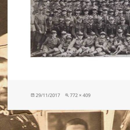
Data
Pełny
29/11/2017
772 × 409
publikacji
rozmiar