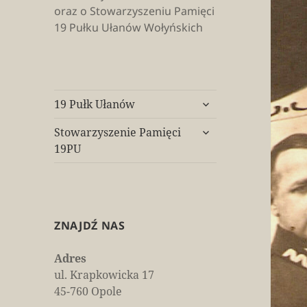
oraz o Stowarzyszeniu Pamięci
19 Pułku Ułanów Wołyńskich
rozwiń
19 Pułk Ułanów
menu
rozwiń
potomne
Stowarzyszenie Pamięci
menu
19PU
potomne
ZNAJDŹ NAS
Adres
ul. Krapkowicka 17
45-760 Opole