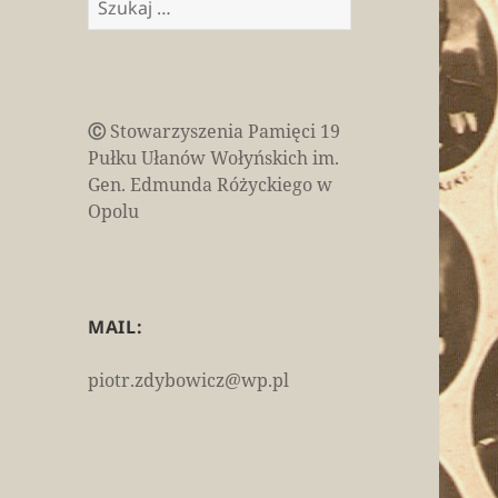
Ⓒ
Stowarzyszenia Pamięci 19
Pułku Ułanów Wołyńskich im.
Gen. Edmunda Różyckiego w
Opolu
MAIL:
piotr.zdybowicz@wp.pl