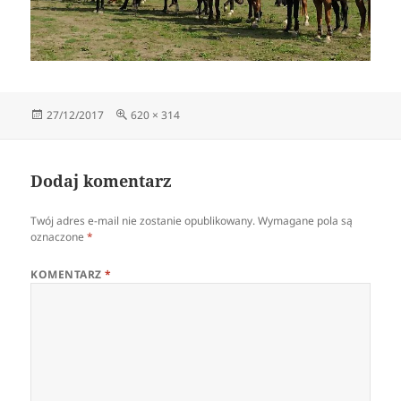
Data
Pełny
27/12/2017
620 × 314
publikacji
rozmiar
Dodaj komentarz
Twój adres e-mail nie zostanie opublikowany.
Wymagane pola są
oznaczone
*
KOMENTARZ
*