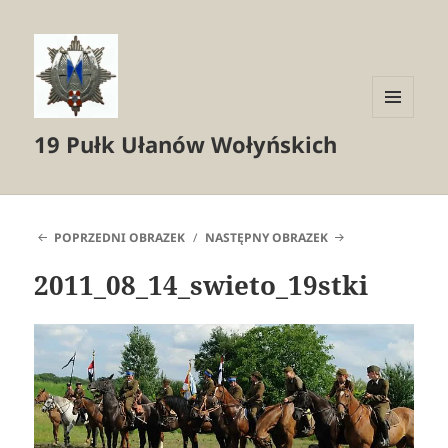
MENU
19 Pułk Ułanów Wołyńskich
I
WIDGETY
POPRZEDNI OBRAZEK
NASTĘPNY OBRAZEK
2011_08_14_swieto_19stki