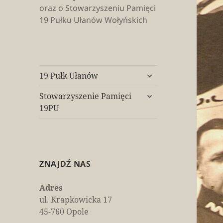
oraz o Stowarzyszeniu Pamięci
19 Pułku Ułanów Wołyńskich
rozwiń
19 Pułk Ułanów
menu
rozwiń
potomne
Stowarzyszenie Pamięci
menu
19PU
potomne
ZNAJDŹ NAS
Adres
ul. Krapkowicka 17
45-760 Opole