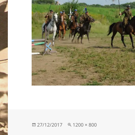
Data
Pełny
27/12/2017
1200 × 800
publikacji
rozmiar