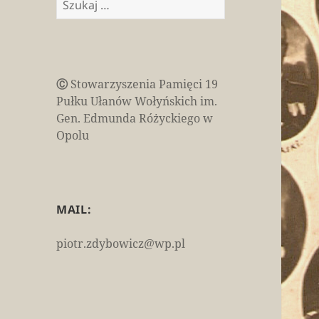
Ⓒ
Stowarzyszenia Pamięci 19
Pułku Ułanów Wołyńskich im.
Gen. Edmunda Różyckiego w
Opolu
MAIL:
piotr.zdybowicz@wp.pl