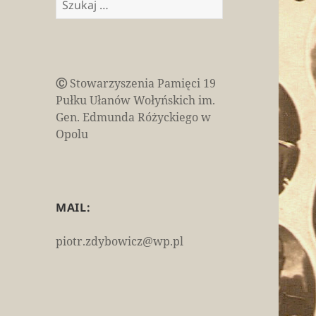
Ⓒ
Stowarzyszenia Pamięci 19
Pułku Ułanów Wołyńskich im.
Gen. Edmunda Różyckiego w
Opolu
MAIL:
piotr.zdybowicz@wp.pl