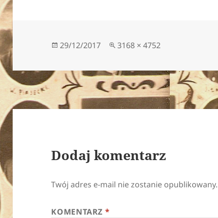
Data
Pełny
29/12/2017
3168 × 4752
publikacji
rozmiar
Dodaj komentarz
Twój adres e-mail nie zostanie opublikowany.
KOMENTARZ
*