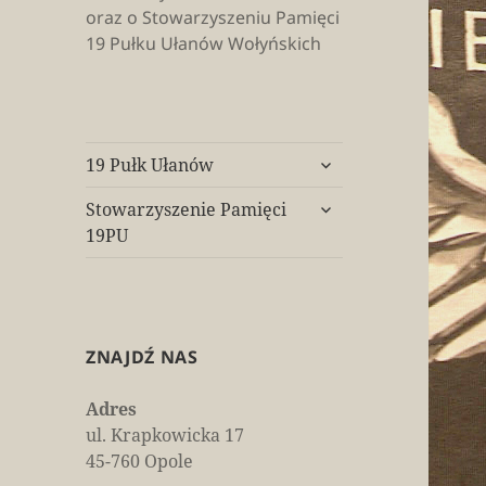
oraz o Stowarzyszeniu Pamięci
19 Pułku Ułanów Wołyńskich
rozwiń
19 Pułk Ułanów
menu
rozwiń
potomne
Stowarzyszenie Pamięci
menu
19PU
potomne
ZNAJDŹ NAS
Adres
ul. Krapkowicka 17
45-760 Opole