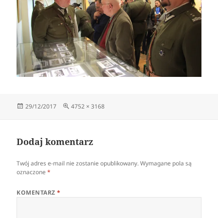
Data
Pełny
29/12/2017
4752 × 3168
publikacji
rozmiar
Dodaj komentarz
Twój adres e-mail nie zostanie opublikowany.
Wymagane pola są
oznaczone
*
KOMENTARZ
*