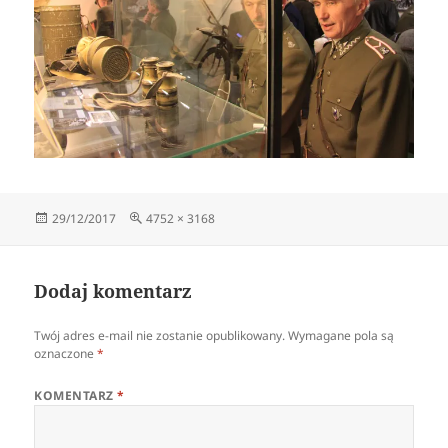
Data
Pełny
29/12/2017
4752 × 3168
publikacji
rozmiar
Dodaj komentarz
Twój adres e-mail nie zostanie opublikowany.
Wymagane pola są
oznaczone
*
KOMENTARZ
*