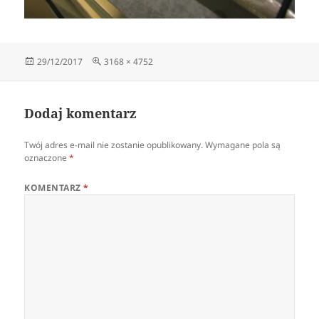
Data
Pełny
29/12/2017
3168 × 4752
publikacji
rozmiar
Dodaj komentarz
Twój adres e-mail nie zostanie opublikowany.
Wymagane pola są
oznaczone
*
KOMENTARZ
*