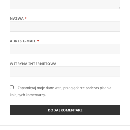
NAZWA
*
ADRES E-MAIL
*
WITRYNA INTERNETOWA
Zapamiętaj moje dane w tej przeglądarce podczas pisania
kolejnych komentarzy.
Nawigacja