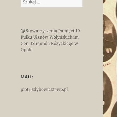
Ⓒ
Stowarzyszenia Pamięci 19
Pułku Ułanów Wołyńskich im.
Gen. Edmunda Różyckiego w
Opolu
MAIL:
piotr.zdybowicz@wp.pl