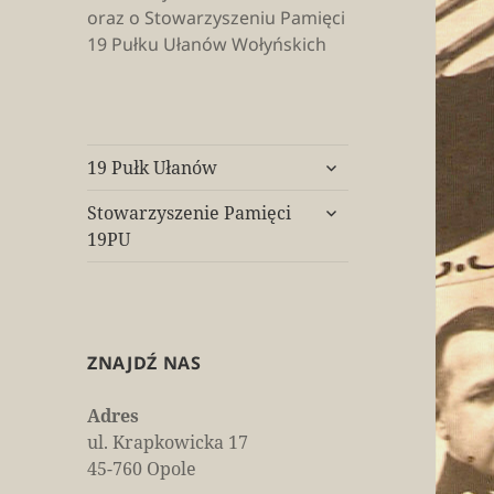
oraz o Stowarzyszeniu Pamięci
19 Pułku Ułanów Wołyńskich
rozwiń
19 Pułk Ułanów
menu
rozwiń
potomne
Stowarzyszenie Pamięci
menu
19PU
potomne
ZNAJDŹ NAS
Adres
ul. Krapkowicka 17
45-760 Opole