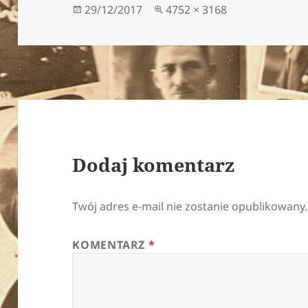
Data
Pełny
29/12/2017
4752 × 3168
publikacji
rozmiar
Dodaj komentarz
Twój adres e-mail nie zostanie opublikowany.
KOMENTARZ
*