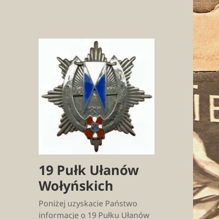
19 Pułk Ułanów
Wołyńskich
Poniżej uzyskacie Państwo
informacje o 19 Pułku Ułanów