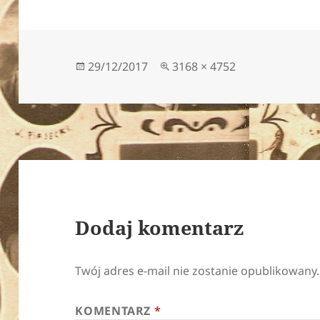
Data
Pełny
29/12/2017
3168 × 4752
publikacji
rozmiar
Dodaj komentarz
Twój adres e-mail nie zostanie opublikowany.
KOMENTARZ
*