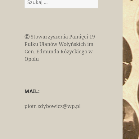
Ⓒ
Stowarzyszenia Pamięci 19
Pułku Ułanów Wołyńskich im.
Gen. Edmunda Różyckiego w
Opolu
MAIL:
piotr.zdybowicz@wp.pl