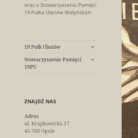
oraz o Stowarzyszeniu Pamięci
19 Pułku Ułanów Wołyńskich
rozwiń
19 Pułk Ułanów
menu
rozwiń
potomne
Stowarzyszenie Pamięci
menu
19PU
potomne
ZNAJDŹ NAS
Adres
ul. Krapkowicka 17
45-760 Opole